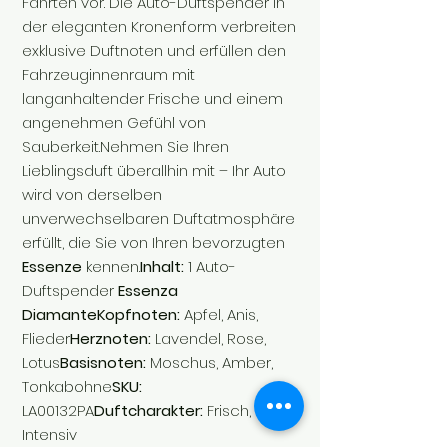
Fahrten vor. Die Auto-Duftspender in
der eleganten Kronenform verbreiten
exklusive Duftnoten und erfüllen den
Fahrzeuginnenraum mit
langanhaltender Frische und einem
angenehmen Gefühl von
Sauberkeit.Nehmen Sie Ihren
Lieblingsduft überallhin mit – Ihr Auto
wird von derselben
unverwechselbaren Duftatmosphäre
erfüllt, die Sie von Ihren bevorzugten
Essenze
kennen.
Inhalt:
1 Auto-
Duftspender
Essenza
DiamanteKopfnoten:
Apfel, Anis,
Flieder
Herznoten:
Lavendel, Rose,
Lotus
Basisnoten:
Moschus, Amber,
Tonkabohne
SKU:
LA00132PA
Duftcharakter:
Frisch,
Intensiv