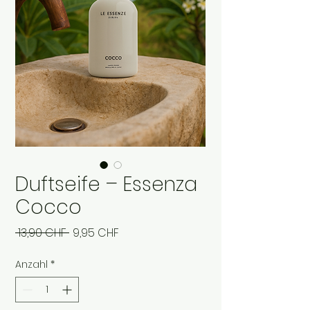
Duftseife – Essenza
Cocco
Standardpreis
Sale-
 13,90 CHF 
9,95 CHF
Preis
Anzahl
*