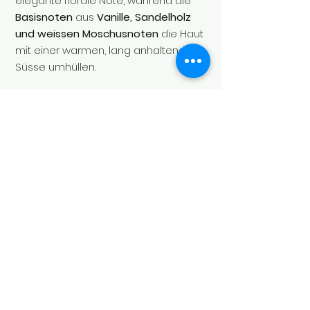
elegante florale Note, während die
Basisnoten
aus
Vanille, Sandelholz
und weissen Moschusnoten
die Haut
mit einer warmen, lang anhaltenden
Süsse umhüllen.
Mit ihrem
500-ml-Format
ist sie ideal
für die tägliche Handpflege.
Soul's Spirit