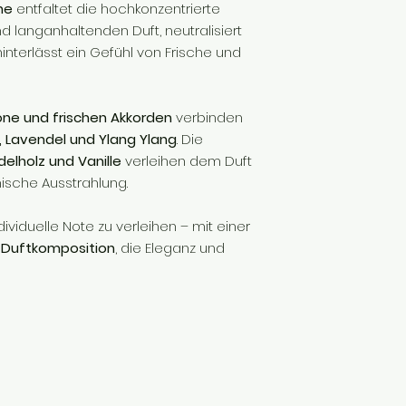
he
entfaltet die hochkonzentrierte
d langanhaltenden Duft, neutralisiert
erlässt ein Gefühl von Frische und
rone und frischen Akkorden
verbinden
, Lavendel und Ylang Ylang
. Die
elholz und Vanille
verleihen dem Duft
ische Ausstrahlung.
viduelle Note zu verleihen – mit einer
n Duftkomposition
, die Eleganz und