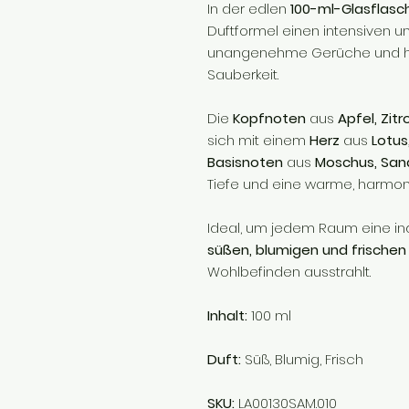
In der edlen
100-ml-Glasflasc
Duftformel einen intensiven un
unangenehme Gerüche und hint
Sauberkeit.
Die
Kopfnoten
aus
Apfel, Zit
sich mit einem
Herz
aus
Lotus
Basisnoten
aus
Moschus, Sand
Tiefe und eine warme, harmon
Ideal, um jedem Raum eine indi
süßen, blumigen und frische
Wohlbefinden ausstrahlt.
Inhalt:
100 ml
Duft:
Süß, Blumig, Frisch
SKU:
LA00130SAM.010