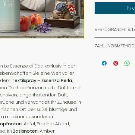
In 
VERFÜGBARKEIT & 
Für jeden Artikel w
ZAHLUNGSMETHOD
In seltenen Fälle
dass sich Bestel
Für die Bezahlung
und dem Onlinesh
MasterCard
verwe
 Le Essenze di Elda, exklusiv in der
Lagerbestand nicht
Diese Zahlungsm
Bestellungen vollst
ieben.Schaffen Sie eine Welt voller
persönlichen Date
t dem
Textilspray – Essenza Perla
,
Zahlungsinformati
rieben. Die hochkonzentrierte Duftformel
übertragen und sic
intensiven, langanhaltenden Duft,
Visa
(Kreditkart
rüche und verwandelt Ihr Zuhause in
ischen Ort. Der süße, blumige und
aum mit einer besonderen
opfnoten:
Apfel, Frischer Akkord,
e, Iris
Basisnoten:
Amber,