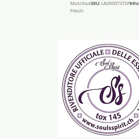
Moschus
SKU:
LA00007STSP
Inha
Frisch