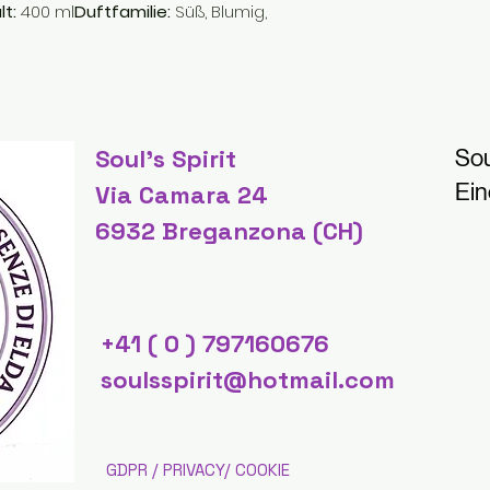
lt:
400 ml
Duftfamilie:
Süß, Blumig,
Soul's Spirit
Sou
Ein
Via Camara 24
6932 Breganzona (CH)
+41 ( 0 ) 797160676
soulsspirit@hotmail.com
GDPR / PRIVACY/ COOKIE