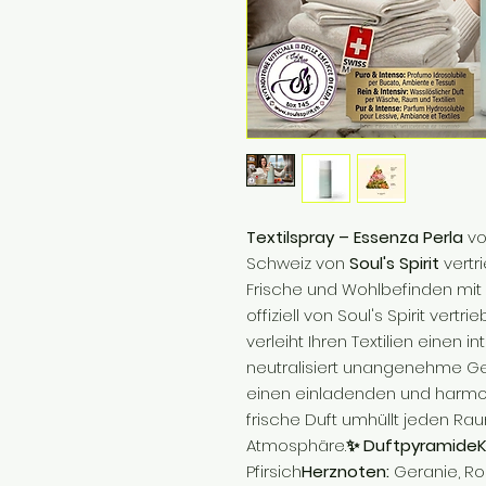
Textilspray – Essenza Perla
von
Schweiz von
Soul's Spirit
vertr
Frische und Wohlbefinden mi
offiziell von Soul's Spirit vert
verleiht Ihren Textilien einen 
neutralisiert unangenehme Ge
einen einladenden und harmon
frische Duft umhüllt jeden R
Atmosphäre.
✨ DuftpyramideK
Pfirsich
Herznoten:
Geranie, Ros