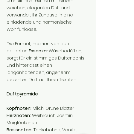
umhüllt Ihre Textilien mit einem
weichen, eleganten Duft und
verwandelt Ihr Zuhause in eine
einladende und harmonische
Wohlfühloase.
Die Formel, inspiriert von den
beliebten
Essenza
-Wäschedüften,
sorgt für ein stimmiges Dufterlebnis
und hinterlässt einen
langanhaltenden, angenehm
dezenten Duft auf Ihren Textilien.
Duftpyramide
Kopfnoten:
Milch, Grüne Blätter
Herznoten:
Weihrauch, Jasmin,
Maiglöckchen
Basisnoten:
Tonkabohne, Vanille,