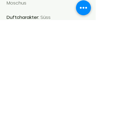
Moschus
Duftcharakter:
Süss
Inhalt:
400 ml
Soul's Spirit
Via Camara 24
6932 Breganzona
(CH)