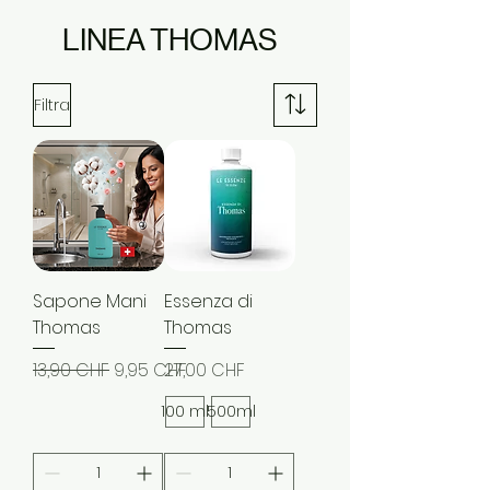
LINEA THOMAS
Filtra
Sapone Mani
Essenza di
Thomas
Thomas
Prezzo regolare
Prezzo scontato
Prezzo
13,90 CHF
9,95 CHF
27,00 CHF
100 ml
500ml