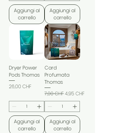
Aggiungi al
Aggiungi al
carrello
carrello
Dryer Power
Card
Pods Thomas
Profumata
Thomas
Prezzo
26,00 CHF
Prezzo regolare
Prezzo scontato
7,00 CHF
4,95 CHF
Aggiungi al
Aggiungi al
carrello
carrello