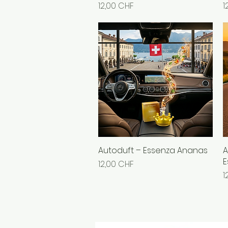
Preis
P
12,00 CHF
1
Autoduft – Essenza Ananas
Schnellansicht
A
E
Preis
12,00 CHF
P
1