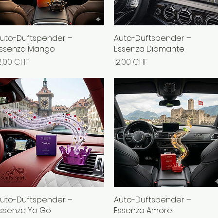
uto-Duftspender –
Schnellansicht
Auto-Duftspender –
Schnellansicht
ssenza Mango
Essenza Diamante
reis
Preis
2,00 CHF
12,00 CHF
uto-Duftspender –
Schnellansicht
Auto-Duftspender –
Schnellansicht
ssenza Yo Go
Essenza Amore