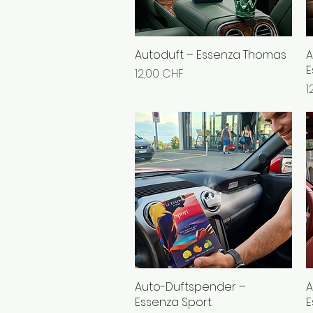
Autoduft – Essenza Thomas
Schnellansicht
A
E
Preis
12,00 CHF
P
1
Auto-Duftspender –
Schnellansicht
A
Essenza Sport
E