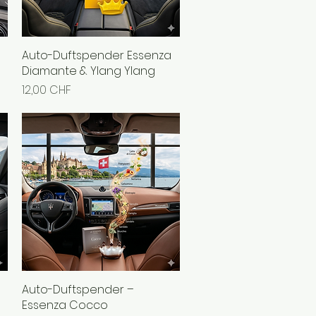
Auto-Duftspender Essenza
Schnellansicht
Diamante & Ylang Ylang
Preis
12,00 CHF
Auto-Duftspender –
Schnellansicht
Essenza Cocco