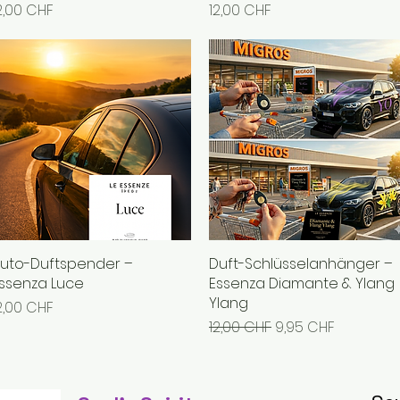
reis
Preis
2,00 CHF
12,00 CHF
uto-Duftspender –
Schnellansicht
Duft-Schlüsselanhänger –
Schnellansicht
ssenza Luce
Essenza Diamante & Ylang
Ylang
reis
2,00 CHF
Standardpreis
Sale-Preis
12,00 CHF
9,95 CHF