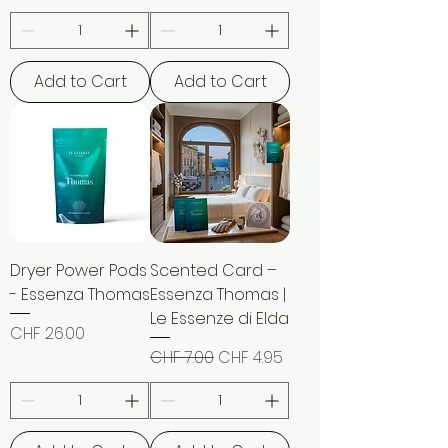
Add to Cart
Add to Cart
Dryer Power Pods
Scented Card –
- Essenza Thomas
Essenza Thomas |
Le Essenze di Elda
Price
CHF 26.00
Regular Price
Sale Price
CHF 7.00
CHF 4.95