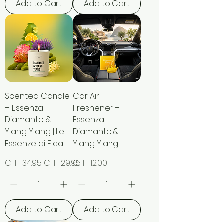
Add to Cart
Add to Cart
Scented Candle
Car Air
– Essenza
Freshener –
Diamante &
Essenza
Ylang Ylang | Le
Diamante &
Essenze di Elda
Ylang Ylang
Regular Price
Sale Price
Price
CHF 34.95
CHF 29.95
CHF 12.00
Add to Cart
Add to Cart