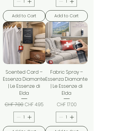
Add to Cart
Add to Cart
Scented Card –
Fabric Spray –
Essenza Diamante
Essenza Diamante
| Le Essenze di
| Le Essenze di
Elda
Elda
Regular Price
Sale Price
Price
CHF 7.00
CHF 4.95
CHF 17.00