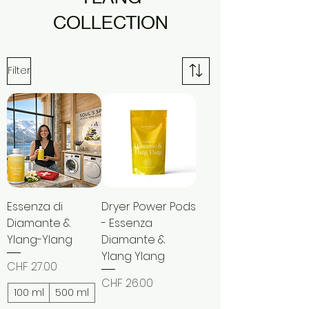
COLLECTION
Filter
Essenza di
Dryer Power Pods
Diamante &
- Essenza
Ylang-Ylang
Diamante &
Ylang Ylang
Price
CHF 27.00
Price
CHF 26.00
100 ml
500 ml