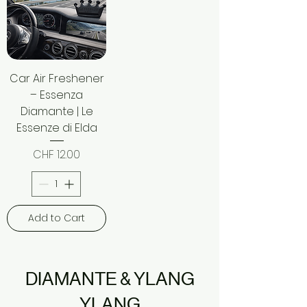
Car Air Freshener
– Essenza
Diamante | Le
Essenze di Elda
Price
CHF 12.00
Add to Cart
DIAMANTE & YLANG
YLANG