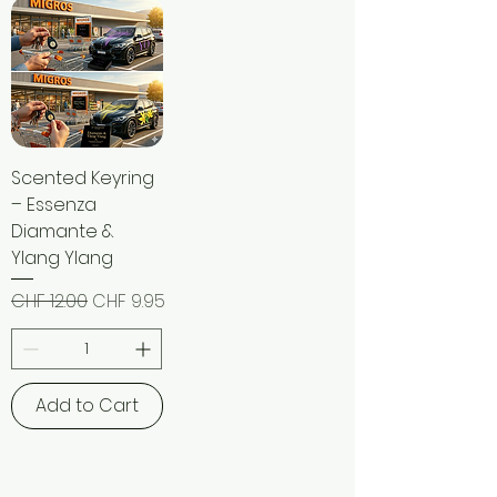
Scented Keyring
– Essenza
Diamante &
Ylang Ylang
Regular Price
Sale Price
CHF 12.00
CHF 9.95
Add to Cart