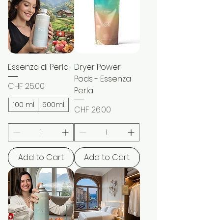
Essenza di Perla
Dryer Power
Pods - Essenza
Price
CHF 25.00
Perla
100 ml
500ml
Price
CHF 26.00
Add to Cart
Add to Cart