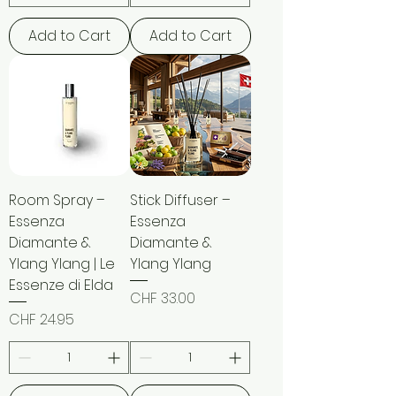
Add to Cart
Add to Cart
Room Spray –
Stick Diffuser –
Essenza
Essenza
Diamante &
Diamante &
Ylang Ylang | Le
Ylang Ylang
Essenze di Elda
Price
CHF 33.00
Price
CHF 24.95