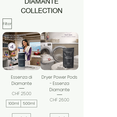
DIAMANTE
COLLECTION
Filter
Essenza di
Dryer Power Pods
Diamante
- Essenza
Diamante
Price
CHF 25.00
Price
CHF 26.00
100ml
500ml