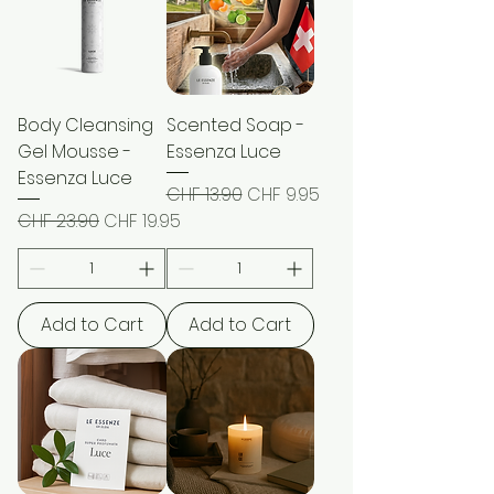
Body Cleansing
Scented Soap -
Gel Mousse -
Essenza Luce
Essenza Luce
Regular Price
Sale Price
CHF 13.90
CHF 9.95
Regular Price
Sale Price
CHF 23.90
CHF 19.95
Add to Cart
Add to Cart