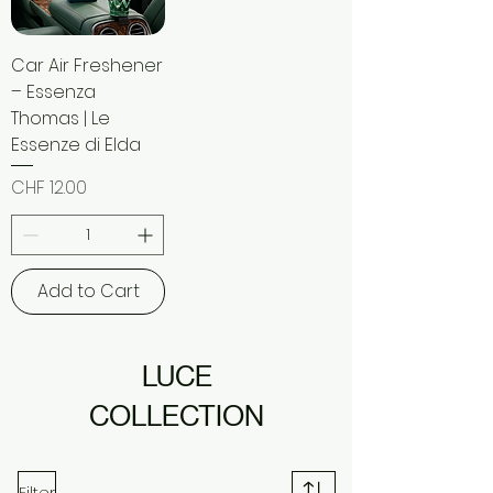
Car Air Freshener
– Essenza
Thomas | Le
Essenze di Elda
Price
CHF 12.00
Add to Cart
LUCE
COLLECTION
Filter