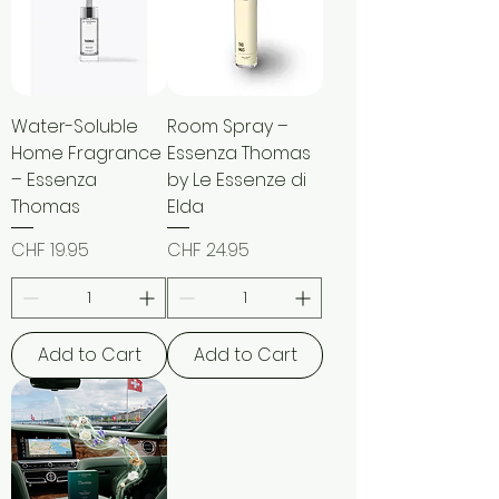
Water-Soluble
Room Spray –
Home Fragrance
Essenza Thomas
– Essenza
by Le Essenze di
Thomas
Elda
Price
Price
CHF 19.95
CHF 24.95
Add to Cart
Add to Cart