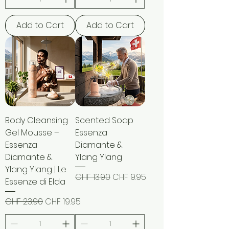
Add to Cart
Add to Cart
Body Cleansing
Scented Soap
Gel Mousse –
Essenza
Essenza
Diamante &
Diamante &
Ylang Ylang
Ylang Ylang | Le
Regular Price
Sale Price
CHF 13.90
CHF 9.95
Essenze di Elda
Regular Price
Sale Price
CHF 23.90
CHF 19.95