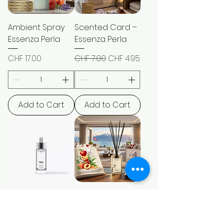
Ambient Spray
Scented Card –
Essenza Perla
Essenza Perla
Price
Regular Price
Sale Price
CHF 17.00
CHF 7.00
CHF 4.95
Add to Cart
Add to Cart
Fragranza
Stick Diffuser –
Idrosolubile Perla
Essenza Perla | Le
Essenze di Elda