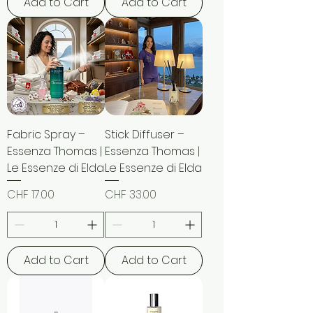
Add to Cart
Add to Cart
Fabric Spray –
Stick Diffuser –
Essenza Thomas |
Essenza Thomas |
Le Essenze di Elda
Le Essenze di Elda
Price
Price
CHF 17.00
CHF 33.00
Add to Cart
Add to Cart