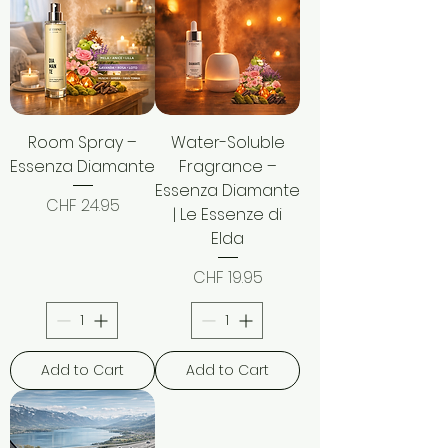
Room Spray –
Water-Soluble
Essenza Diamante
Fragrance –
Essenza Diamante
Price
CHF 24.95
| Le Essenze di
Elda
Price
CHF 19.95
Add to Cart
Add to Cart