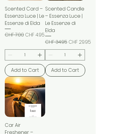
Scented Card –
Scented Candle
Essenza Luce | Le
– Essenza Luce |
Essenze di Elda
Le Essenze di
Elda
Regular Price
Sale Price
CHF 7.00
CHF 4.95
Regular Price
Sale Price
CHF 34.95
CHF 29.95
Add to Cart
Add to Cart
Car Air
Freshener –