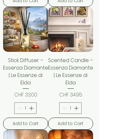
Add to Cart
Add to Cart
Stick Diffuser –
Scented Candle –
Essenza Diamante
Essenza Diamante
| Le Essenze di
| Le Essenze di
Elda
Elda
Price
Price
CHF 33.00
CHF 34.95
Add to Cart
Add to Cart