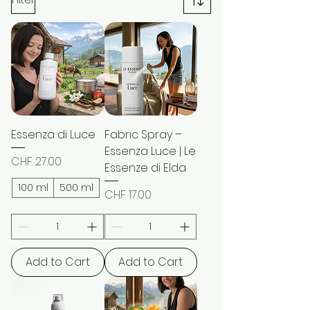
Essenza di Luce
Fabric Spray –
Essenza Luce | Le
Price
CHF 27.00
Essenze di Elda
100 ml
500 ml
Price
CHF 17.00
Add to Cart
Add to Cart