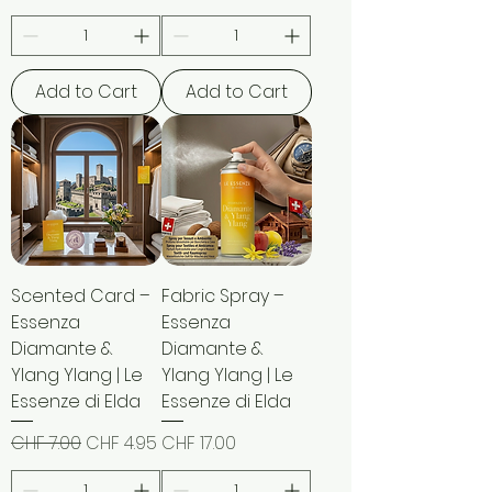
Add to Cart
Add to Cart
Scented Card –
Fabric Spray –
Essenza
Essenza
Diamante &
Diamante &
Ylang Ylang | Le
Ylang Ylang | Le
Essenze di Elda
Essenze di Elda
Regular Price
Sale Price
Price
CHF 7.00
CHF 4.95
CHF 17.00