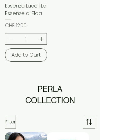
Essenza Luce | Le
Essenze di Elda
Price
CHF 12.00
Add to Cart
PERLA
COLLECTION
Filter