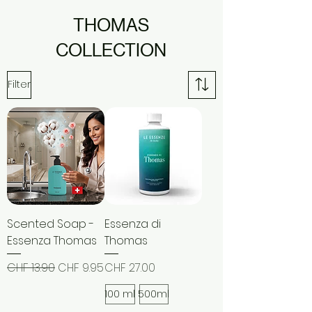
THOMAS
COLLECTION
Filter
Scented Soap -
Essenza di
Essenza Thomas
Thomas
Regular Price
Sale Price
Price
CHF 13.90
CHF 9.95
CHF 27.00
100 ml
500ml