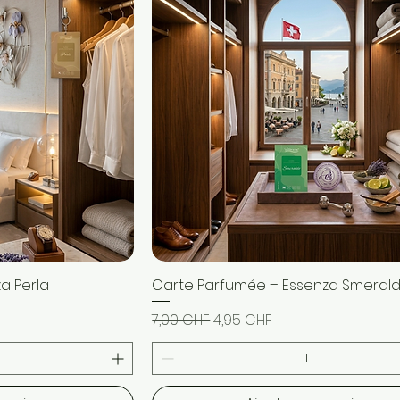
a Perla
pide
Carte Parfumée – Essenza Smeral
Aperçu rapide
l
Prix original
Prix promotionnel
7,00 CHF
4,95 CHF