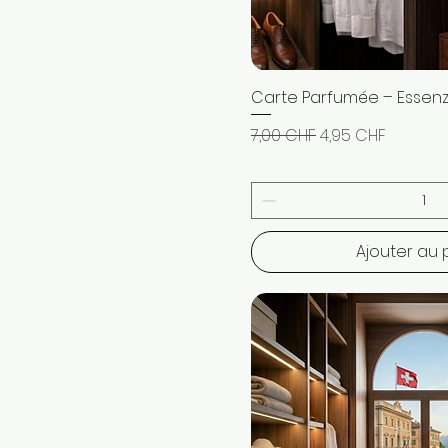
Carte Parfumée – Essenz
Aperçu ra
Prix original
Prix promotionne
7,00 CHF
4,95 CHF
Ajouter au 