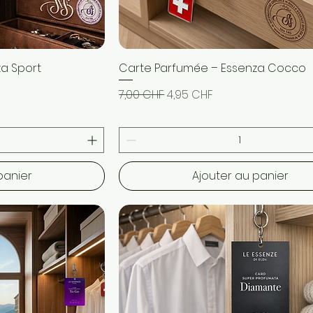
a Sport
pide
Carte Parfumée – Essenza Cocco
Aperçu rapide
l
Prix original
Prix promotionnel
7,00 CHF
4,95 CHF
panier
Ajouter au panier