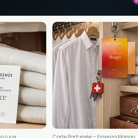
za Luce
pide
Carte Parfumée – Essenza Mango
Aperçu rapide