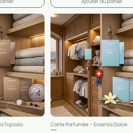
panier
Ajouter au panier
a Topazio
pide
Carte Parfumée – Essenza Dolce
Aperçu rapide