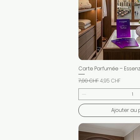
Carte Parfumée – Essen
Aperçu ra
Prix original
Prix promotionne
7,00 CHF
4,95 CHF
Ajouter au 