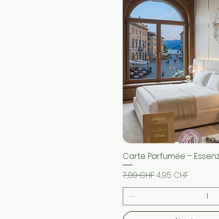
Carte Parfumée – Essenz
Aperçu ra
Prix original
Prix promotionne
7,00 CHF
4,95 CHF