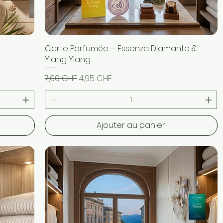
Carte Parfumée – Essenza Diamante &
Aperçu rapide
Ylang Ylang
Prix original
Prix promotionnel
7,00 CHF
4,95 CHF
Ajouter au panier