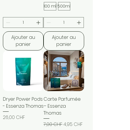
100 ml
500ml
Ajouter au
Ajouter au
panier
panier
Dryer Power Pods
Carte Parfumée
- Essenza Thomas
– Essenza
Thomas
Prix
26,00 CHF
Prix original
Prix promotionnel
7,00 CHF
4,95 CHF