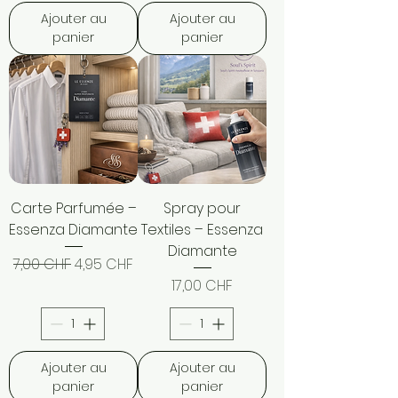
Ajouter au
Ajouter au
panier
panier
Carte Parfumée –
Spray pour
Essenza Diamante
Textiles – Essenza
Diamante
Prix original
Prix promotionnel
7,00 CHF
4,95 CHF
Prix
17,00 CHF
Ajouter au
Ajouter au
panier
panier