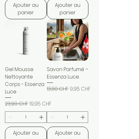
Ajouter au
Ajouter au
panier
panier
Gel Mousse
Savon Parfumé –
Nettoyante
Essenza Luce
Corps - Essenza
Prix original
Prix promotionnel
13,90 CHF
9,95 CHF
Luce
Prix original
Prix promotionnel
23,90 CHF
19,95 CHF
Ajouter au
Ajouter au