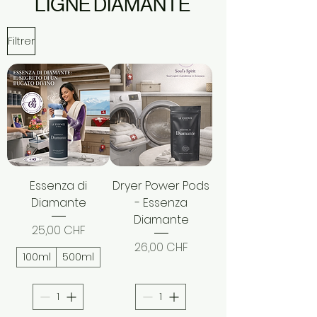
LIGNE DIAMANTE
Filtrer
Essenza di
Dryer Power Pods
Diamante
- Essenza
Diamante
Prix
25,00 CHF
Prix
26,00 CHF
100ml
500ml