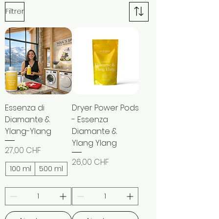
Filtrer
Essenza di
Dryer Power Pods
Diamante &
- Essenza
Ylang-Ylang
Diamante &
Ylang Ylang
Prix
27,00 CHF
Prix
26,00 CHF
100 ml
500 ml