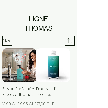
LIGNE
THOMAS
Filtrer
Savon Parfumé –
Essenza di
Essenza Thomas
Thomas
Prix original
Prix promotionnel
Prix
13,90 CHF
9,95 CHF
27,00 CHF