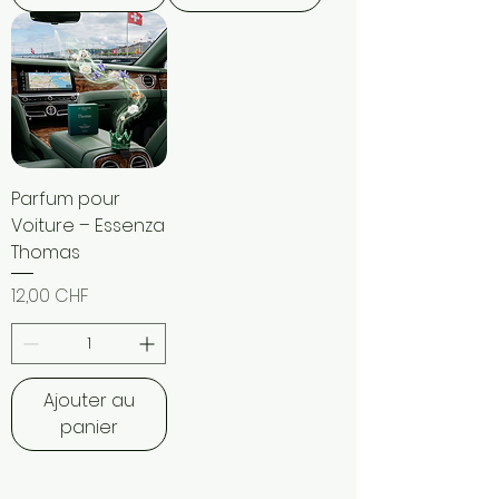
Parfum pour
Voiture – Essenza
Thomas
Prix
12,00 CHF
Ajouter au
panier