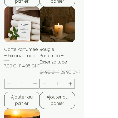
panier
panier
Carte Parfumée
Bougie
– Essenza Luce
Parfumée –
Essenza Luce
Prix original
Prix promotionnel
7,00 CHF
4,95 CHF
Prix original
Prix promotionnel
34,95 CHF
29,95 CHF
Ajouter au
Ajouter au
panier
panier