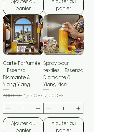
Ajouter au
Ajouter au
panier
panier
Carte Parfumée
Spray pour
– Essenza
textiles – Essenza
Diamante &
Diamante &
Ylang Ylang
Ylang Ylan
Prix original
Prix promotionnel
Prix
7,00 CHF
4,95 CHF
17,00 CHF
Ajouter au
Ajouter au
panier
panier