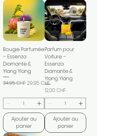
Bougie Parfumée
Parfum pour
– Essenza
Voiture –
Diamante &
Essenza
Ylang Ylang
Diamante &
Ylang Ylang
Prix original
Prix promotionnel
34,95 CHF
29,95 CHF
Prix
12,00 CHF
Ajouter au
Ajouter au
panier
panier