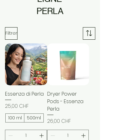
PERLA
Filtrer
Essenza di Perla
Dryer Power
Pods - Essenza
Prix
25,00 CHF
Perla
100 ml
500ml
Prix
26,00 CHF