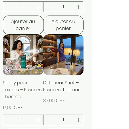
Ajouter au
Ajouter au
panier
panier
Spray pour
Diffuseur Stick –
Textiles – Essenza
Essenza Thomas
Thomas
Prix
33,00 CHF
Prix
17,00 CHF