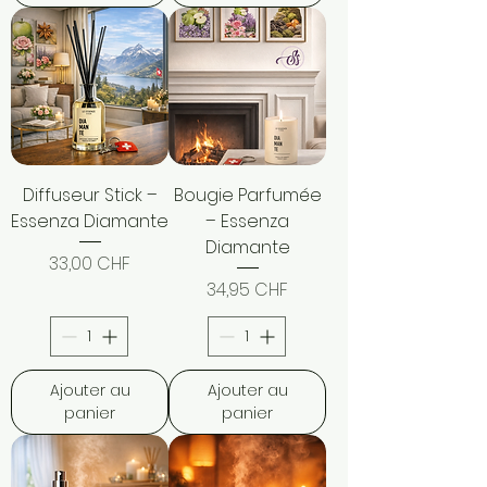
Diffuseur Stick –
Bougie Parfumée
Essenza Diamante
– Essenza
Diamante
Prix
33,00 CHF
Prix
34,95 CHF
Ajouter au
Ajouter au
panier
panier