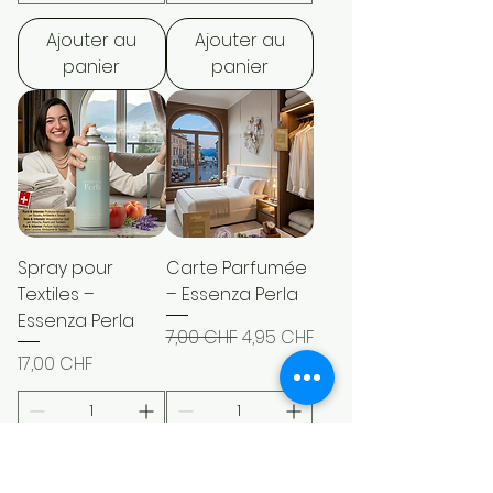
Ajouter au
Ajouter au
panier
panier
Spray pour
Carte Parfumée
Textiles –
– Essenza Perla
Essenza Perla
Prix original
Prix promotionnel
7,00 CHF
4,95 CHF
Prix
17,00 CHF
Ajouter au
Ajouter au