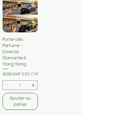
Porte-clés
Parfumé –
Essenza
Diamante &
Ylang Ylang
Prix original
Prix promotionnel
12,00 CHF
9,95 CHF
Ajouter au
panier