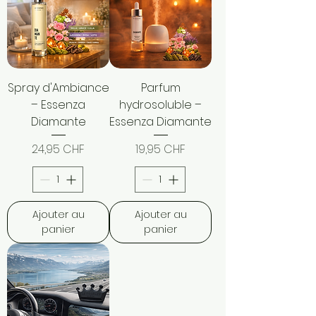
Spray d'Ambiance
Parfum
– Essenza
hydrosoluble –
Diamante
Essenza Diamante
Prix
Prix
24,95 CHF
19,95 CHF
Ajouter au
Ajouter au
panier
panier