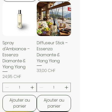
Spray
Diffuseur Stick –
d'Ambiance –
Essenza
Essenza
Diamante &
Diamante &
Ylang Ylang
Ylang Ylang
Prix
33,00 CHF
Prix
24,95 CHF
Ajouter au
Ajouter au
panier
panier