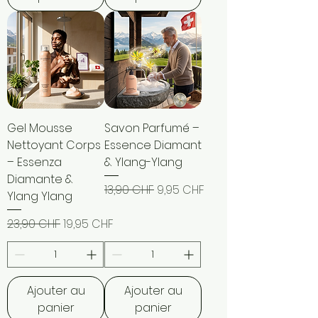
Gel Mousse
Savon Parfumé –
Nettoyant Corps
Essence Diamant
– Essenza
& Ylang-Ylang
Diamante &
Prix original
Prix promotionnel
13,90 CHF
9,95 CHF
Ylang Ylang
Prix original
Prix promotionnel
23,90 CHF
19,95 CHF
Ajouter au
Ajouter au
panier
panier